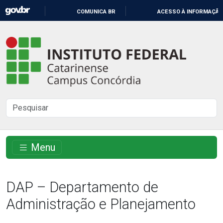
IR
COMUNICA BR
ACESSO À INFORMAÇÃO
PARA
O
Instituto
CONTEÚDO
Federal
Catarinense
-
Buscar
Campus
no
Concórdia
site
Menu
DAP – Departamento de
Administração e Planejamento