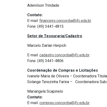
Adenilson Trindade
Contato:
E-mail:
financeiro.concordia@
ifc.edu.br
Fone: (49) 3441-4815
Setor de Tesouraria/Cadastro
Marcelo Darlan Herpich
E-mail:
cadastro.concordia@
ifc.edu.br
Fone: (49) 3441-4806
Coordenação de Compras e Licitações
Ivanete Maria de Oliveira – Coordenadora Titula
Solange Terezinha Farina – Coordenadora Subs
Mariangela Scapinelo
Contato:
E-mail:
compras.concordia@ifc.
edu.br