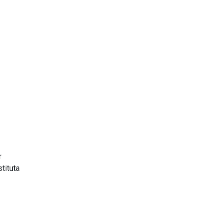
r
tituta