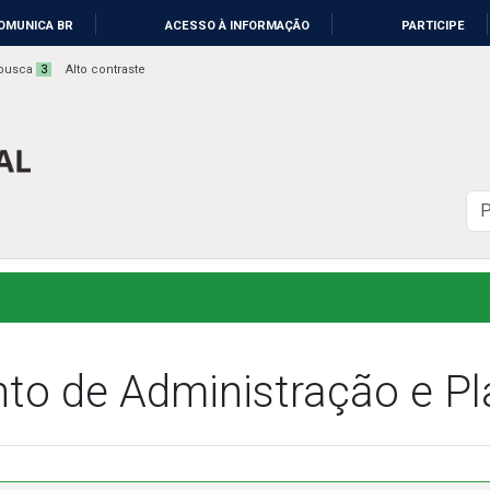
OMUNICA BR
ACESSO À INFORMAÇÃO
PARTICIPE
a busca
3
Alto contraste
B
n
s
to de Administração e P