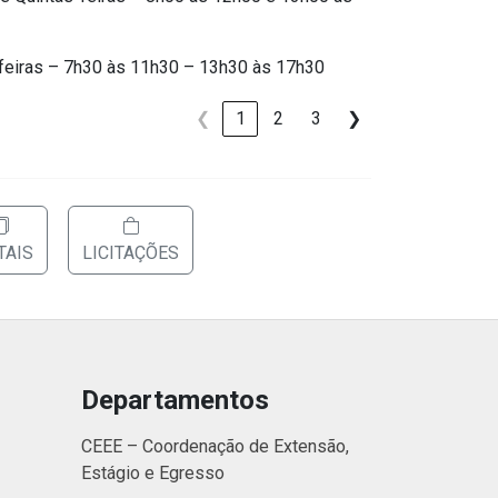
s-feiras – 7h30 às 11h30 – 13h30 às 17h30
❮
1
2
3
❯
TAIS
LICITAÇÕES
Departamentos
CEEE – Coordenação de Extensão,
Estágio e Egresso